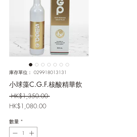
庫存單位： 029918013131
小球藻C.G.F.核酸精華飲
一
 HK$1,350.00 
促
般
HK$1,080.00
銷
價
數量
*
價
格
格