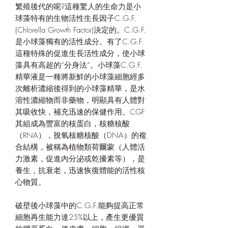
繁殖後代的呢
?
這種驚人的生命力是小
球藻特有的生物活性生長因子
C.G.F.
(Chlorella Growth Factor)決定的。C.G.F.
是小球藻獨有的活性成分。有了C.G.F.
這種特殊的促進生長活性成分，使小球
藻具有高超的“分身法”。小球藻C.G.F.
精華液是一種將新鮮的小球藻細胞經多
次離析濃縮後得到的小球藻精華，是水
溶性濃縮物而非藥物，明顯具有人體對
其吸收快，補充迅速的保健作用。CGF
其組成為豐富的核蛋白，核糖核酸
（RNA），脫氧核糖核酸（DNA）的複
合結構，被稱為植物類荷爾蒙（人體活
力激素，促進內分泌或乾擾素等），是
養生，抗衰老，迅速恢復體能的活性核
心物質。
破壁後小球藻中的
C.G.F.
能夠提高正常
細胞再生能力達25%以上，產生更優質