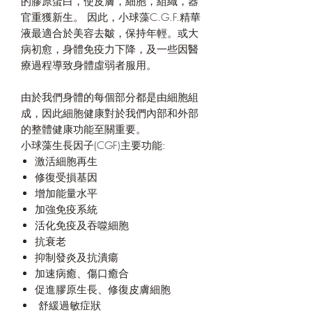
的膠原蛋白，使皮膚，細胞，組織，器
官重獲新生。
因此，小球藻C.G.F.精華
液最適合於美容去皺，保持年輕。或大
病初愈，身體免疫力下降，及一些因醫
療過程導致身體虛弱者服用。
由於我們身體的每個部分都是由細胞組
成，因此細胞健康對於我們內部和外部
的整體健康功能至關重要。
小球藻
生長因子
(
CGF)
主要功能
:
激活細胞
再生
修復受損基
因
增加能量水平
加強免疫系統
活化
免疫及
吞噬
細胞
抗衰老
抑制發炎及
抗潰瘍
加速病癒
、
傷口癒合
促進膠原生長
、修復皮膚細胞
舒緩過敏症狀