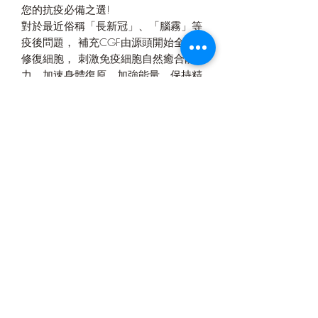
您的抗疫必備之選
!
對於最近
俗稱「長新冠」、「腦霧」等
疫後問題， 補充
CGF
由源頭開始全方位
修復細胞， 刺激免疫細胞自然
癒合
能
力，加速身體復原，加強能量，保持精
神活力，從而增強記憶力及專注力，才
是
治標兼自本的方法
。
適合不同年齡人士調理復元的健康產品
!
此產品沒有根據《藥劑業及毒藥條例》
或《中醫藥條例》註冊。
為此產品作出的任何聲稱亦沒有為進行
該等註冊而接受評核。
此產品並不供作診斷、治療或預防任何
疾病之用。”。
更多銷售點
實體店