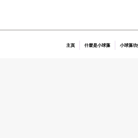
主頁
什麼是小球藻
小球藻功