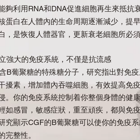
能夠利用
和
促進細胞再生來抵抗
RNA
DNA
核蛋白在人體內的生命周期逐漸減少，提
白，是恢復人體器官，更新衰老細胞所必
立強大的免疫系統，不僅是抗流感
含
葡聚糖的特殊糖分子，研究指出對免疫
B
干擾素，增加體內吞噬細胞，有效提高免
侵。你的免疫系統控制着你整個身體的健
輕如感冒，敏感症狀，重至頑疾，都與免
研究顯示
的
葡聚糖可以使你的免疫系
CGF
B
的完整性。