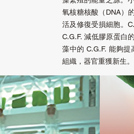
氧核糖核酸
（DNA）
活及修復受損細胞。
C
C.G.F. 減低膠原蛋白
藻中的
能夠提
C.G.F.
組織，器官重獲新生。