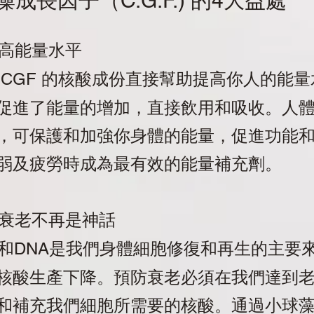
藻成長因子
的
大益處
（C.G.F.)
4
高能量水平
於
的核酸成份直接幫助提高你人的能量
CGF
促進了能量的增加，直接飲用和吸收。人
，可保護和加強你身體的能量，促進功能
弱及疲勞時成為最有效的能量補充劑。
衰老不再是神話
和
是我們身體細胞修復和再生的主要
DNA
核酸生產下降。預防衰老必須在我們達到
和補充我們細胞所需要的核酸。通過小球