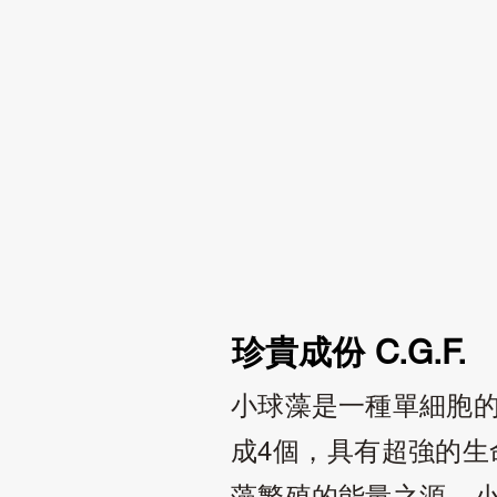
珍貴成份
C.G.F.
小球藻是一種單細胞
成
個，具有超強的生
4
藻繁殖的能量之源。