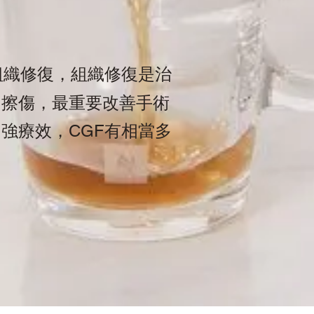
組織修復，組織修復是治
和擦傷，最重要改善手術
加強療效，
有相當多
CGF