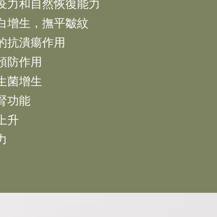
免疫力和自然恢復能力
蛋白增生，撫平皺紋
道的抗潰瘍作用
的預防作用
益生菌增生
肝腎功能
率上升
力