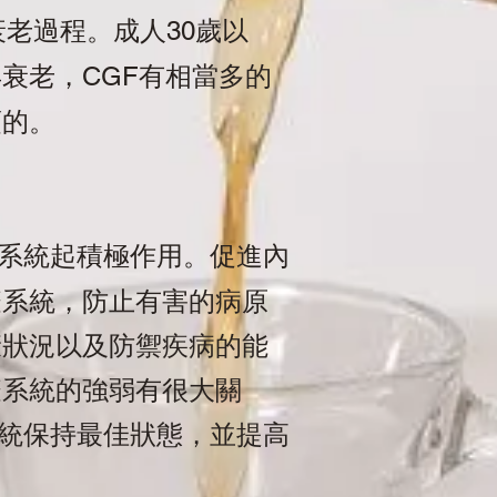
衰老過程。成人
歲以
30
早衰老，
有相當多的
CGF
須的。
系統起積極作用。促進內
疫系統，防止有害的病原
康狀況以及防禦疾病的能
疫系統的強弱有很大關
統保持最佳狀態，並提高