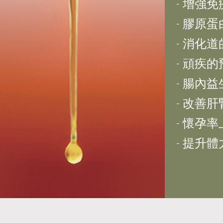
- 增強
- 膠原
- 消化
- 頑疾
- 腸內
- 改善
- 懷孕
- 提升體