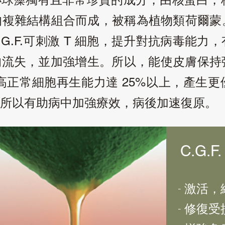
的複雜結構組合而成，被稱為植物類荷爾蒙
可刺激
細胞，提升對抗病毒能力，
.G.F.
T
，並加強增生。所以，能使皮膚保持
的流失
高正常細胞再生能力達
以上，產生更
25%
所以有助病中加強療效，病後加速復原。
C.G.F.
- 激活
- 修復