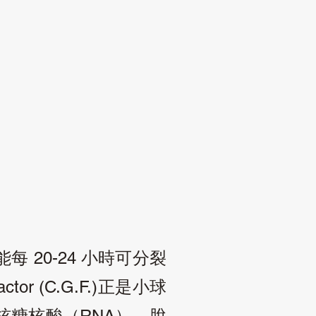
能每
小時可分裂
20-24
正是小球
ctor (C.G.F.)
核糖核酸
，脫
（RNA）