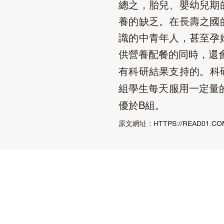
總之，胎兒、嬰幼兒期
養的缺乏。在長壽之國
識的中青年人，甚至孕
供營養配餐的同時，還
有科研結果支持的。科
組學生每天服用一定量
優於
組。
B
原文網址：
HTTPS://READ01.CO