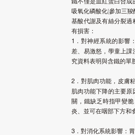
鐵不僅是血紅蛋白合成
吸氧化磷酸化(參加三
基酸代謝及有絲分裂過
有損害：
對神經系統的影響
1．
差、易激怒，學童上課
究資料表明與含鐵的單
對肌肉功能，皮膚粘
2．
肌肉功能下降的主要原
關，鐵缺乏時指甲變脆
炎、並可在咽部下方和
對消化系統影響：胃
3．