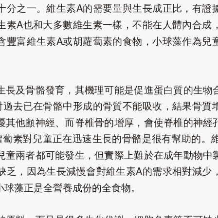
十分之一。維生素
的需要量與生長成正比，有證
A
生素
也和大多數維生素一樣，不能在人體內合成
A
含豐富維生素
或胡蘿蔔素的食物，小球藻作為兒
A
。
生長及骨骼發育，其機理可能是促進蛋白質的生物
對過去已在骨骼中形成的骨質不能吸收，結果骨質
擾其他顱神經、而脊椎骨的增厚，會使脊椎的神經
蘿蔔素對兒童正在迅速生長的骨骼是很有幫助的。
兒童兩者都可能發生，但實際上難於在成年動物中
缺乏，因為生長減慢會對維生素
的需求相對減少
A
小球藻正是全營養成份的全食物。