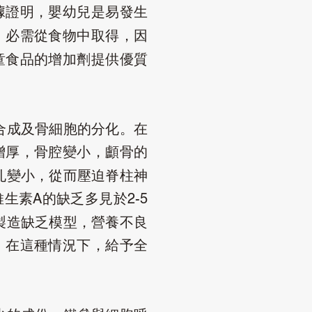
據證明，嬰幼兒是易發生
，必需從食物中取得，因
童食品的增加劑提供優質
合成及骨細胞的分化。在
增厚，骨腔變小，顱骨的
孔變小，從而壓迫脊柱神
維生素
的缺乏多見於
A
2-5
製造缺乏模型，營養不良
，在這種情況下，給予全