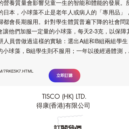
的營養質量會影響兒童一生的智能和體能的發展。
的日本，小球藻不止是老年人或病人的「專用品」
婦都會長期服用。針對學生體質普遍下降的社會問
會讓他們加服一定量的小球藻，每天
克，以保障
2-3
研人員曾做過這樣的實驗：選出
組和
組兩組學生
A
B
的小球藻，
組學生則不服用；一年以後經過體測，
B
M/7RKE5K7.HTML
立即訂購
TISCO (HK) LTD.
得康(香港)有限公司
訂閱我們