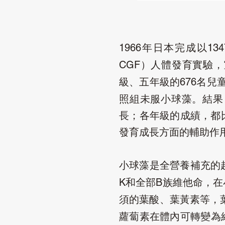
年日本完成以
1966
134
）人體發育實驗，
CGF
級、五年級的
名兒
676
照組未服小球藻。結果
長；各年級的成績，都
發育成長方面的輔助作
小球藻是全營養補充的
和全部
族維他命，在
K
B
須的葉酸、葉黃素等，
蘿蔔素在體內可轉變為