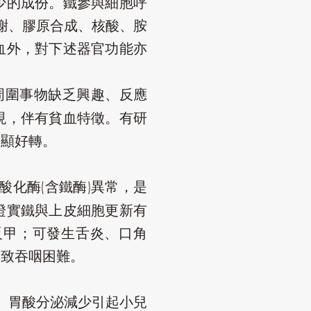
少的成份。鐵參與細胞呼
謝、膠原合成、核酸、胺
血外，對下述器官功能亦
周圍事物缺乏興趣、反應
現，伴有貧血特徵。有研
明顯好轉。
酸化酶(含鐵酶)異常，是
證實鐵與上皮細胞更新有
反甲；可發生舌炎、口角
導致吞咽困難。
、胃酸分泌減少引起小兒