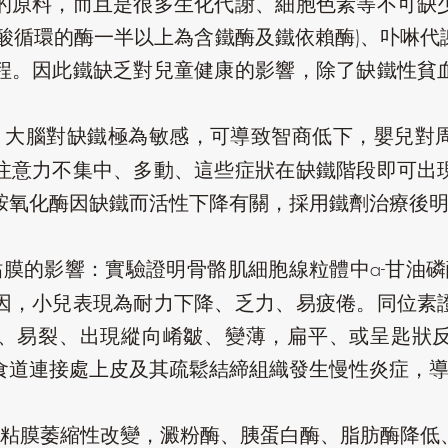
的原料，而且是很多生化代謝、細胞色素等不可缺
羧酸循環的酶一半以上為含鐵酶及鐵依賴酶)、卟啉代
程。因此鐵缺乏對兒童健康的影響，除了缺鐵性貧
：大腦對缺鐵極為敏感，可導致智商低下，嬰兒對
注意力不集中、多動、這些症狀在缺鐵階段即可出
胺氧化酶因缺鐵而活性下降有關，採用鐵劑治療後
膜的影響：實驗證明骨骼肌細胞線粒體中a-甘油磷
因，小兒表現為耐力下降、乏力、易疲倦。同位素
、易裂、出現縱向崤皺、變薄，扁平、或呈匙狀
食道連接處上皮及其疏鬆結締組織發生慢性炎症，
粘膜萎縮性改變，澱粉酶、胰蛋白酶、脂肪酶降低