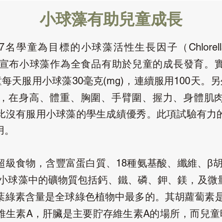
小球藻有助兒童成長
名學童為目標的小球藻活性生長因子（
7
Chlorel
宣布小球藻作為全食品有助於兒童的成長發育。
童每天服用小球藻
毫克
，連續服用
天。另
30
(mg)
100
，在身高、體重、胸圍、手臂圍、握力、身體肌
比沒有服用小球藻的學生成績優秀。此項試驗有力
用。
超級食物，含豐富蛋白質、
種氨基酸、纖維、β
18
小球藻中的礦物質包括鈣、鐵、磷、鉀、鎂，及微
葉綠素含量是全球綠色植物中最多的。其胡蘿蔔素
維生素
，肝臟是主要貯存維生素
的場所，而兒童
A
A