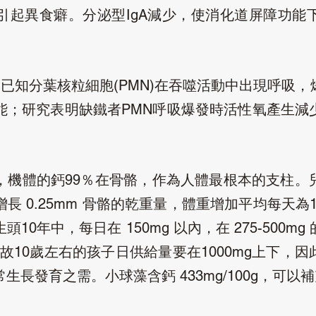
引起異食癖。分泌型
減少，使消化道屏障功能
IgA
：已知分葉核粒細胞
在吞噬活動中出現呼吸，
(PMN)
能；研究表明缺鐵者
呼吸爆發時活性氧產生減
PMN
，機體的鈣
在骨骼，作為人體最根本的支柱。
99％
增長
骨骼的乾重量，體重增加平均每天為
0.25mm
生頭
年中，每日在
以內，在
10
150mg
275-500mg
故
歲左右的孩子日供給量要在
上下，因
10
1000mg
常生長發育之需。小球藻含鈣
，可以補
433mg/100g