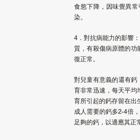
食慾下降，因味覺異常
染。
對抗病能力的影響
4．
質，有殺傷病原體的功
復正常。
對兒童有意義的還有鈣
育非常迅速，每天平均
育所引起的鈣存留在出
成人需要的鈣多
倍，
2-4
足夠的鈣，以適應其正