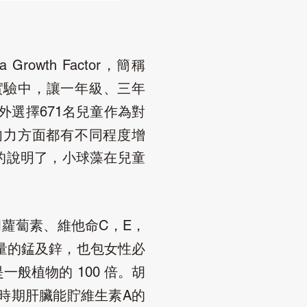
，簡稱
la Growth Factor
實驗中，讓一年級、三年
外選擇
名兒童作為對
671
肉力方面都有不同程度增
的說明了，小球藻在兒童
胡蘿蔔素、維他命
C，E，
量的錳及鋅，也包女性必
是一般植物的
倍。胡
100
時期肝臟能貯維生素
的
A