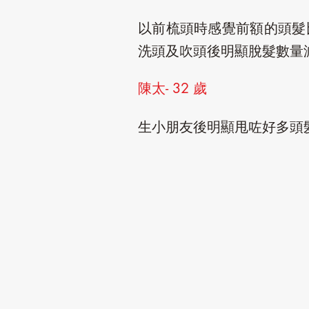
以前梳頭時感覺前額的頭髮比
洗頭及吹頭後明顯脫髮數量減
陳太- 32 歲
生小朋友後明顯甩咗好多頭