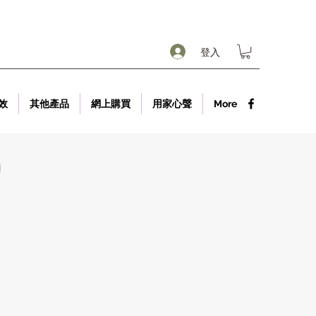
登入
效
其他產品
網上購買
用家心聲
More
)