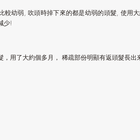
較幼弱, 吹頭時掉下來的都是幼弱的頭髮, 使用大
少!
髮，用了大約個多月， 稀疏部份明顯有返頭髮長出