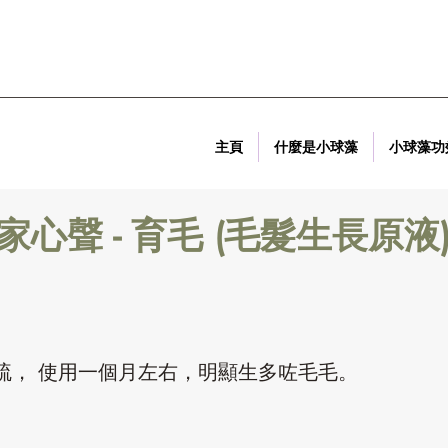
主頁
什麼是小球藻
小球藻功
家心聲 -
育毛 (毛髮生長原液
疏， 使用一個月左右，明顯生多咗毛毛。