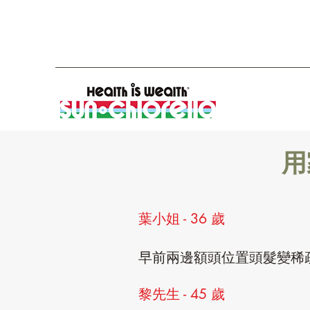
用
葉小姐 - 36 歲
早前兩邊額頭位置頭髮變稀
黎先生 - 45 歲